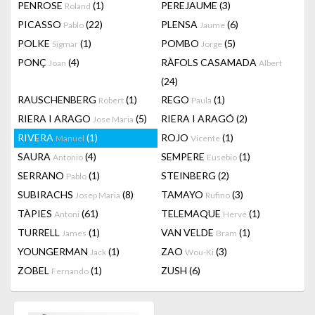
PENROSE
(1)
PEREJAUME
(3)
Roland
PICASSO
(22)
PLENSA
(6)
Pablo
Jaume
POLKE
(1)
POMBO
(5)
Sigmar
Jorge
PONÇ
(4)
RÀFOLS CASAMADA
Joan
Albert
(24)
RAUSCHENBERG
(1)
REGO
(1)
Robert
Paula
RIERA I ARAGO
(5)
RIERA I ARAGÓ
(2)
Jose Maria
RIVERA
(1)
ROJO
(1)
Manuel
Vicente
SAURA
(4)
SEMPERE
(1)
Antonio
Eusebio
SERRANO
(1)
STEINBERG
(2)
Pablo
SUBIRACHS
(8)
TAMAYO
(3)
Josep Maria
Rufino
TÀPIES
(61)
TELEMAQUE
(1)
Antoni
Hervé
TURRELL
(1)
VAN VELDE
(1)
James
Bram
YOUNGERMAN
(1)
ZAO
(3)
Jack
Wou-Ki
ZOBEL
(1)
ZUSH
(6)
Fernando