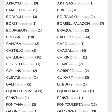
ARROYO
(3)
ARTIGAS
(1)
Eduardo
Joan Gardy
BARCELO
(5)
BIRD
(3)
Miquel
Jim
BOFARULL
(3)
BOLTANSKI
(1)
Angel
Christian
BORES
(1)
BORRELL PALAZÓN
(7)
Francisco
Alfons
BOURGEOIS
(1)
BRAQUE
(2)
Louise
Georges
BROSSA
(18)
CALDER
(4)
Joan
Alexander
CANOSA
(3)
CARO
(1)
Yamandu
Anthony
CASTILLO
(5)
CHAGALL
(4)
Jorge
Marc
CHILLIDA
(18)
CHIRINO
(1)
Eduardo
Martin
CHRISTO
(7)
CLAVÉ
(7)
Javacheff
Antoni
COLLINS
(2)
CORBERO
(2)
Hannah
Xavier
CUEVAS
(1)
CUIXART
(3)
Jose Luis
Modest
DALI
(2)
DUBUFFET
(1)
Salvador
Jean
EQUIPO CRONICA
(1)
EQUIPO REALIDAD
(1)
ERNST
(1)
ERNST
(1)
Max
Jimmy
FONTANA
(3)
FONTCUBERTA
(13)
Lucio
Joan
GABINO
(1)
GIACOMETTI
(3)
Amadeo
Alberto