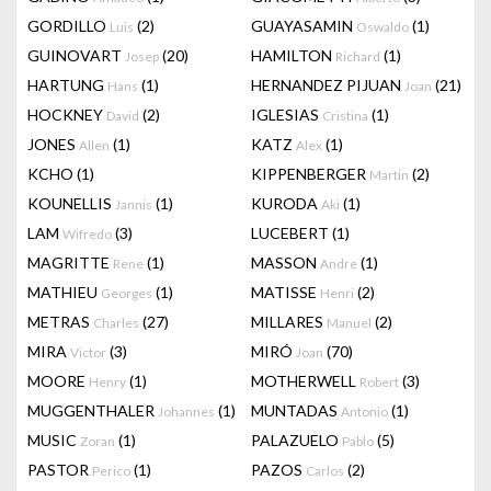
GORDILLO
(2)
GUAYASAMIN
(1)
Luis
Oswaldo
GUINOVART
(20)
HAMILTON
(1)
Josep
Richard
HARTUNG
(1)
HERNANDEZ PIJUAN
(21)
Hans
Joan
HOCKNEY
(2)
IGLESIAS
(1)
David
Cristina
JONES
(1)
KATZ
(1)
Allen
Alex
KCHO
(1)
KIPPENBERGER
(2)
Martin
KOUNELLIS
(1)
KURODA
(1)
Jannis
Aki
LAM
(3)
LUCEBERT
(1)
Wifredo
MAGRITTE
(1)
MASSON
(1)
Rene
Andre
MATHIEU
(1)
MATISSE
(2)
Georges
Henri
METRAS
(27)
MILLARES
(2)
Charles
Manuel
MIRA
(3)
MIRÓ
(70)
Victor
Joan
MOORE
(1)
MOTHERWELL
(3)
Henry
Robert
MUGGENTHALER
(1)
MUNTADAS
(1)
Johannes
Antonio
MUSIC
(1)
PALAZUELO
(5)
Zoran
Pablo
PASTOR
(1)
PAZOS
(2)
Perico
Carlos