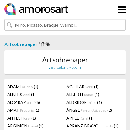
/
Artsobrepaper
作品
Artsobrepaper
, Barcelona - Spain
ADAMI
(1)
AGUILAR
(1)
Valerio
Sergi
ALBERS
(1)
ALBERTI
(1)
Anni
Rafael
ALCARAZ
(6)
ALDRIDGE
(1)
Jordi
Miles
AMAT
(1)
ÀNGEL
(2)
Frederic
Ferrant Vázquez
ANTES
(1)
APPEL
(1)
Horst
Karel
ARGIMON
(1)
ARRANZ-BRAVO
(1)
Daniel
Eduardo