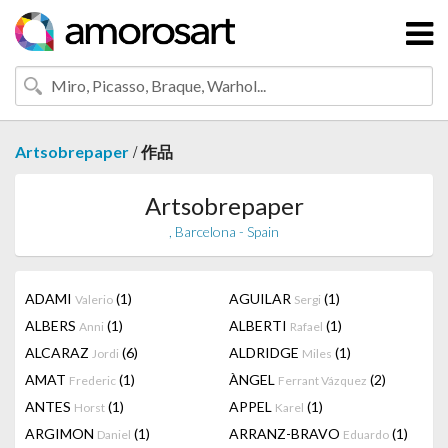
/
Artsobrepaper
作品
Artsobrepaper
, Barcelona - Spain
ADAMI
(1)
AGUILAR
(1)
Valerio
Sergi
ALBERS
(1)
ALBERTI
(1)
Anni
Rafael
ALCARAZ
(6)
ALDRIDGE
(1)
Jordi
Miles
AMAT
(1)
ÀNGEL
(2)
Frederic
Ferrant Vázquez
ANTES
(1)
APPEL
(1)
Horst
Karel
ARGIMON
(1)
ARRANZ-BRAVO
(1)
Daniel
Eduardo