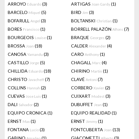
ARROYO
(3)
ARTIGAS
(1)
Eduardo
Joan Gardy
BARCELO
(5)
BIRD
(3)
Miquel
Jim
BOFARULL
(3)
BOLTANSKI
(1)
Angel
Christian
BORES
(1)
BORRELL PALAZÓN
(7)
Francisco
Alfons
BOURGEOIS
(1)
BRAQUE
(2)
Louise
Georges
BROSSA
(18)
CALDER
(4)
Joan
Alexander
CANOSA
(3)
CARO
(1)
Yamandu
Anthony
CASTILLO
(5)
CHAGALL
(4)
Jorge
Marc
CHILLIDA
(18)
CHIRINO
(1)
Eduardo
Martin
CHRISTO
(7)
CLAVÉ
(7)
Javacheff
Antoni
COLLINS
(2)
CORBERO
(2)
Hannah
Xavier
CUEVAS
(1)
CUIXART
(3)
Jose Luis
Modest
DALI
(2)
DUBUFFET
(1)
Salvador
Jean
EQUIPO CRONICA
(1)
EQUIPO REALIDAD
(1)
ERNST
(1)
ERNST
(1)
Max
Jimmy
FONTANA
(3)
FONTCUBERTA
(13)
Lucio
Joan
GABINO
(1)
GIACOMETTI
(3)
Amadeo
Alberto