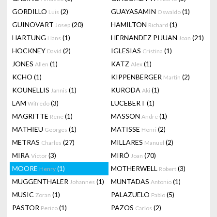
GORDILLO
(2)
GUAYASAMIN
(1)
Luis
Oswaldo
GUINOVART
(20)
HAMILTON
(1)
Josep
Richard
HARTUNG
(1)
HERNANDEZ PIJUAN
(21)
Hans
Joan
HOCKNEY
(2)
IGLESIAS
(1)
David
Cristina
JONES
(1)
KATZ
(1)
Allen
Alex
KCHO
(1)
KIPPENBERGER
(2)
Martin
KOUNELLIS
(1)
KURODA
(1)
Jannis
Aki
LAM
(3)
LUCEBERT
(1)
Wifredo
MAGRITTE
(1)
MASSON
(1)
Rene
Andre
MATHIEU
(1)
MATISSE
(2)
Georges
Henri
METRAS
(27)
MILLARES
(2)
Charles
Manuel
MIRA
(3)
MIRÓ
(70)
Victor
Joan
MOORE
(1)
MOTHERWELL
(3)
Henry
Robert
MUGGENTHALER
(1)
MUNTADAS
(1)
Johannes
Antonio
MUSIC
(1)
PALAZUELO
(5)
Zoran
Pablo
PASTOR
(1)
PAZOS
(2)
Perico
Carlos