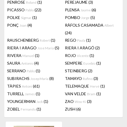
PENROSE
(1)
PEREJAUME
(3)
Roland
PICASSO
(22)
PLENSA
(6)
Pablo
Jaume
POLKE
(1)
POMBO
(5)
Sigmar
Jorge
PONÇ
(4)
RÀFOLS CASAMADA
Joan
Albert
(24)
RAUSCHENBERG
(1)
REGO
(1)
Robert
Paula
RIERA I ARAGO
(5)
RIERA I ARAGÓ
(2)
Jose Maria
RIVERA
(1)
ROJO
(1)
Manuel
Vicente
SAURA
(4)
SEMPERE
(1)
Antonio
Eusebio
SERRANO
(1)
STEINBERG
(2)
Pablo
SUBIRACHS
(8)
TAMAYO
(3)
Josep Maria
Rufino
TÀPIES
(61)
TELEMAQUE
(1)
Antoni
Hervé
TURRELL
(1)
VAN VELDE
(1)
James
Bram
YOUNGERMAN
(1)
ZAO
(3)
Jack
Wou-Ki
ZOBEL
(1)
ZUSH
(6)
Fernando