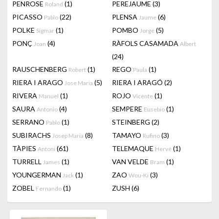
PENROSE
(1)
PEREJAUME
(3)
Roland
PICASSO
(22)
PLENSA
(6)
Pablo
Jaume
POLKE
(1)
POMBO
(5)
Sigmar
Jorge
PONÇ
(4)
RÀFOLS CASAMADA
Joan
Albert
(24)
RAUSCHENBERG
(1)
REGO
(1)
Robert
Paula
RIERA I ARAGO
(5)
RIERA I ARAGÓ
(2)
Jose Maria
RIVERA
(1)
ROJO
(1)
Manuel
Vicente
SAURA
(4)
SEMPERE
(1)
Antonio
Eusebio
SERRANO
(1)
STEINBERG
(2)
Pablo
SUBIRACHS
(8)
TAMAYO
(3)
Josep Maria
Rufino
TÀPIES
(61)
TELEMAQUE
(1)
Antoni
Hervé
TURRELL
(1)
VAN VELDE
(1)
James
Bram
YOUNGERMAN
(1)
ZAO
(3)
Jack
Wou-Ki
ZOBEL
(1)
ZUSH
(6)
Fernando