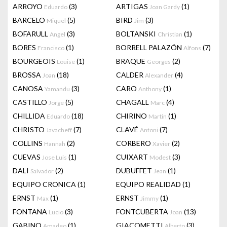
ARROYO
(3)
ARTIGAS
(1)
Eduardo
Joan Gardy
BARCELO
(5)
BIRD
(3)
Miquel
Jim
BOFARULL
(3)
BOLTANSKI
(1)
Angel
Christian
BORES
(1)
BORRELL PALAZÓN
(7)
Francisco
Alfons
BOURGEOIS
(1)
BRAQUE
(2)
Louise
Georges
BROSSA
(18)
CALDER
(4)
Joan
Alexander
CANOSA
(3)
CARO
(1)
Yamandu
Anthony
CASTILLO
(5)
CHAGALL
(4)
Jorge
Marc
CHILLIDA
(18)
CHIRINO
(1)
Eduardo
Martin
CHRISTO
(7)
CLAVÉ
(7)
Javacheff
Antoni
COLLINS
(2)
CORBERO
(2)
Hannah
Xavier
CUEVAS
(1)
CUIXART
(3)
Jose Luis
Modest
DALI
(2)
DUBUFFET
(1)
Salvador
Jean
EQUIPO CRONICA
(1)
EQUIPO REALIDAD
(1)
ERNST
(1)
ERNST
(1)
Max
Jimmy
FONTANA
(3)
FONTCUBERTA
(13)
Lucio
Joan
GABINO
(1)
GIACOMETTI
(3)
Amadeo
Alberto