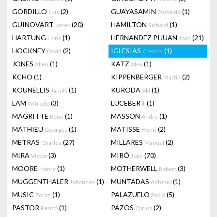
GORDILLO
(2)
GUAYASAMIN
(1)
Luis
Oswaldo
GUINOVART
(20)
HAMILTON
(1)
Josep
Richard
HARTUNG
(1)
HERNANDEZ PIJUAN
(21)
Hans
Joan
HOCKNEY
(2)
IGLESIAS
(1)
David
Cristina
JONES
(1)
KATZ
(1)
Allen
Alex
KCHO
(1)
KIPPENBERGER
(2)
Martin
KOUNELLIS
(1)
KURODA
(1)
Jannis
Aki
LAM
(3)
LUCEBERT
(1)
Wifredo
MAGRITTE
(1)
MASSON
(1)
Rene
Andre
MATHIEU
(1)
MATISSE
(2)
Georges
Henri
METRAS
(27)
MILLARES
(2)
Charles
Manuel
MIRA
(3)
MIRÓ
(70)
Victor
Joan
MOORE
(1)
MOTHERWELL
(3)
Henry
Robert
MUGGENTHALER
(1)
MUNTADAS
(1)
Johannes
Antonio
MUSIC
(1)
PALAZUELO
(5)
Zoran
Pablo
PASTOR
(1)
PAZOS
(2)
Perico
Carlos