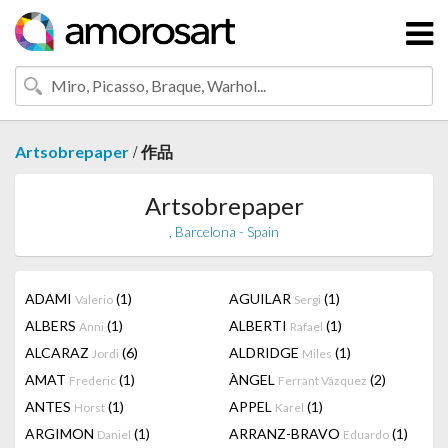
/
Artsobrepaper
作品
Artsobrepaper
, Barcelona - Spain
ADAMI
(1)
AGUILAR
(1)
Valerio
Sergi
ALBERS
(1)
ALBERTI
(1)
Anni
Rafael
ALCARAZ
(6)
ALDRIDGE
(1)
Jordi
Miles
AMAT
(1)
ÀNGEL
(2)
Frederic
Ferrant Vázquez
ANTES
(1)
APPEL
(1)
Horst
Karel
ARGIMON
(1)
ARRANZ-BRAVO
(1)
Daniel
Eduardo