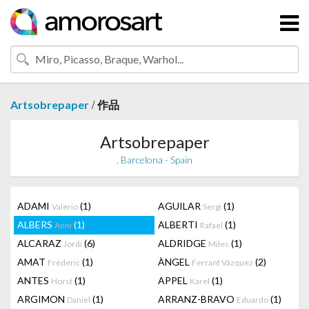
/
Artsobrepaper
作品
Artsobrepaper
, Barcelona - Spain
ADAMI
(1)
AGUILAR
(1)
Valerio
Sergi
ALBERS
(1)
ALBERTI
(1)
Anni
Rafael
ALCARAZ
(6)
ALDRIDGE
(1)
Jordi
Miles
AMAT
(1)
ÀNGEL
(2)
Frederic
Ferrant Vázquez
ANTES
(1)
APPEL
(1)
Horst
Karel
ARGIMON
(1)
ARRANZ-BRAVO
(1)
Daniel
Eduardo