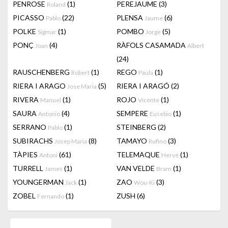
PENROSE
(1)
PEREJAUME
(3)
Roland
PICASSO
(22)
PLENSA
(6)
Pablo
Jaume
POLKE
(1)
POMBO
(5)
Sigmar
Jorge
PONÇ
(4)
RÀFOLS CASAMADA
Joan
Albert
(24)
RAUSCHENBERG
(1)
REGO
(1)
Robert
Paula
RIERA I ARAGO
(5)
RIERA I ARAGÓ
(2)
Jose Maria
RIVERA
(1)
ROJO
(1)
Manuel
Vicente
SAURA
(4)
SEMPERE
(1)
Antonio
Eusebio
SERRANO
(1)
STEINBERG
(2)
Pablo
SUBIRACHS
(8)
TAMAYO
(3)
Josep Maria
Rufino
TÀPIES
(61)
TELEMAQUE
(1)
Antoni
Hervé
TURRELL
(1)
VAN VELDE
(1)
James
Bram
YOUNGERMAN
(1)
ZAO
(3)
Jack
Wou-Ki
ZOBEL
(1)
ZUSH
(6)
Fernando