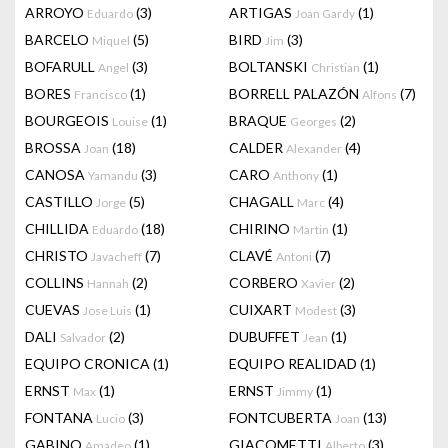
ARROYO
(3)
ARTIGAS
(1)
Eduardo
Joan Gardy
BARCELO
(5)
BIRD
(3)
Miquel
Jim
BOFARULL
(3)
BOLTANSKI
(1)
Angel
Christian
BORES
(1)
BORRELL PALAZÓN
(7)
Francisco
Alfons
BOURGEOIS
(1)
BRAQUE
(2)
Louise
Georges
BROSSA
(18)
CALDER
(4)
Joan
Alexander
CANOSA
(3)
CARO
(1)
Yamandu
Anthony
CASTILLO
(5)
CHAGALL
(4)
Jorge
Marc
CHILLIDA
(18)
CHIRINO
(1)
Eduardo
Martin
CHRISTO
(7)
CLAVÉ
(7)
Javacheff
Antoni
COLLINS
(2)
CORBERO
(2)
Hannah
Xavier
CUEVAS
(1)
CUIXART
(3)
Jose Luis
Modest
DALI
(2)
DUBUFFET
(1)
Salvador
Jean
EQUIPO CRONICA
(1)
EQUIPO REALIDAD
(1)
ERNST
(1)
ERNST
(1)
Max
Jimmy
FONTANA
(3)
FONTCUBERTA
(13)
Lucio
Joan
GABINO
(1)
GIACOMETTI
(3)
Amadeo
Alberto