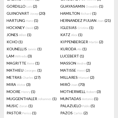
GORDILLO
(2)
GUAYASAMIN
(1)
Luis
Oswaldo
GUINOVART
(20)
HAMILTON
(1)
Josep
Richard
HARTUNG
(1)
HERNANDEZ PIJUAN
(21)
Hans
Joan
HOCKNEY
(2)
IGLESIAS
(1)
David
Cristina
JONES
(1)
KATZ
(1)
Allen
Alex
KCHO
(1)
KIPPENBERGER
(2)
Martin
KOUNELLIS
(1)
KURODA
(1)
Jannis
Aki
LAM
(3)
LUCEBERT
(1)
Wifredo
MAGRITTE
(1)
MASSON
(1)
Rene
Andre
MATHIEU
(1)
MATISSE
(2)
Georges
Henri
METRAS
(27)
MILLARES
(2)
Charles
Manuel
MIRA
(3)
MIRÓ
(70)
Victor
Joan
MOORE
(1)
MOTHERWELL
(3)
Henry
Robert
MUGGENTHALER
(1)
MUNTADAS
(1)
Johannes
Antonio
MUSIC
(1)
PALAZUELO
(5)
Zoran
Pablo
PASTOR
(1)
PAZOS
(2)
Perico
Carlos