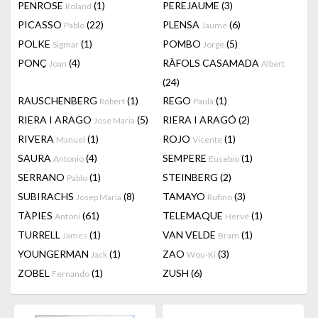
PENROSE
(1)
PEREJAUME
(3)
Roland
PICASSO
(22)
PLENSA
(6)
Pablo
Jaume
POLKE
(1)
POMBO
(5)
Sigmar
Jorge
PONÇ
(4)
RÀFOLS CASAMADA
Joan
Albert
(24)
RAUSCHENBERG
(1)
REGO
(1)
Robert
Paula
RIERA I ARAGO
(5)
RIERA I ARAGÓ
(2)
Jose Maria
RIVERA
(1)
ROJO
(1)
Manuel
Vicente
SAURA
(4)
SEMPERE
(1)
Antonio
Eusebio
SERRANO
(1)
STEINBERG
(2)
Pablo
SUBIRACHS
(8)
TAMAYO
(3)
Josep Maria
Rufino
TÀPIES
(61)
TELEMAQUE
(1)
Antoni
Hervé
TURRELL
(1)
VAN VELDE
(1)
James
Bram
YOUNGERMAN
(1)
ZAO
(3)
Jack
Wou-Ki
ZOBEL
(1)
ZUSH
(6)
Fernando