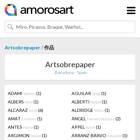
/
Artsobrepaper
作品
Artsobrepaper
, Barcelona - Spain
ADAMI
(1)
AGUILAR
(1)
Valerio
Sergi
ALBERS
(1)
ALBERTI
(1)
Anni
Rafael
ALCARAZ
(6)
ALDRIDGE
(1)
Jordi
Miles
AMAT
(1)
ÀNGEL
(2)
Frederic
Ferrant Vázquez
ANTES
(1)
APPEL
(1)
Horst
Karel
ARGIMON
(1)
ARRANZ-BRAVO
(1)
Daniel
Eduardo