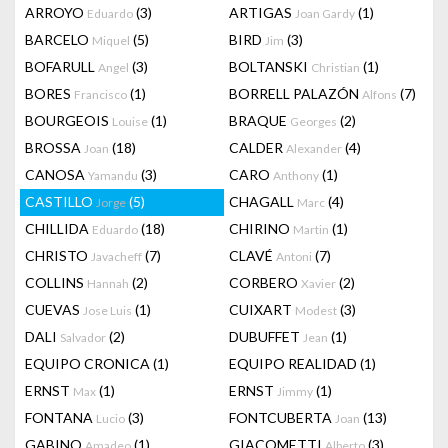
ARROYO
(3)
ARTIGAS
(1)
Eduardo
Joan Gardy
BARCELO
(5)
BIRD
(3)
Miquel
Jim
BOFARULL
(3)
BOLTANSKI
(1)
Angel
Christian
BORES
(1)
BORRELL PALAZÓN
(7)
Francisco
Alfons
BOURGEOIS
(1)
BRAQUE
(2)
Louise
Georges
BROSSA
(18)
CALDER
(4)
Joan
Alexander
CANOSA
(3)
CARO
(1)
Yamandu
Anthony
CASTILLO
(5)
CHAGALL
(4)
Jorge
Marc
CHILLIDA
(18)
CHIRINO
(1)
Eduardo
Martin
CHRISTO
(7)
CLAVÉ
(7)
Javacheff
Antoni
COLLINS
(2)
CORBERO
(2)
Hannah
Xavier
CUEVAS
(1)
CUIXART
(3)
Jose Luis
Modest
DALI
(2)
DUBUFFET
(1)
Salvador
Jean
EQUIPO CRONICA
(1)
EQUIPO REALIDAD
(1)
ERNST
(1)
ERNST
(1)
Max
Jimmy
FONTANA
(3)
FONTCUBERTA
(13)
Lucio
Joan
GABINO
(1)
GIACOMETTI
(3)
Amadeo
Alberto