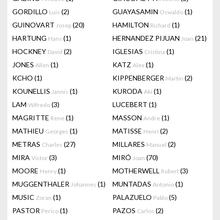
GORDILLO
(2)
GUAYASAMIN
(1)
Luis
Oswaldo
GUINOVART
(20)
HAMILTON
(1)
Josep
Richard
HARTUNG
(1)
HERNANDEZ PIJUAN
(21)
Hans
Joan
HOCKNEY
(2)
IGLESIAS
(1)
David
Cristina
JONES
(1)
KATZ
(1)
Allen
Alex
KCHO
(1)
KIPPENBERGER
(2)
Martin
KOUNELLIS
(1)
KURODA
(1)
Jannis
Aki
LAM
(3)
LUCEBERT
(1)
Wifredo
MAGRITTE
(1)
MASSON
(1)
Rene
Andre
MATHIEU
(1)
MATISSE
(2)
Georges
Henri
METRAS
(27)
MILLARES
(2)
Charles
Manuel
MIRA
(3)
MIRÓ
(70)
Victor
Joan
MOORE
(1)
MOTHERWELL
(3)
Henry
Robert
MUGGENTHALER
(1)
MUNTADAS
(1)
Johannes
Antonio
MUSIC
(1)
PALAZUELO
(5)
Zoran
Pablo
PASTOR
(1)
PAZOS
(2)
Perico
Carlos