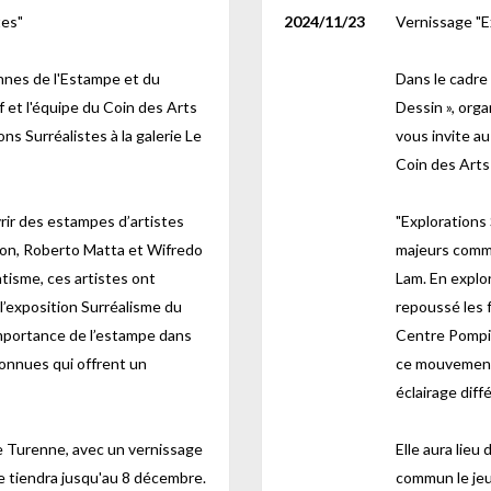
tes"
2024/11/23
Vernissage "E
ennes de l'Estampe et du
Dans le cadre
 et l'équipe du Coin des Arts
Dessin », org
ns Surréalistes à la galerie Le
vous invite au
Coin des Arts 
rir des estampes d’artistes
"Explorations
on, Roberto Matta et Wifredo
majeurs comm
atisme, ces artistes ont
Lam. En explor
à l’exposition Surréalisme du
repoussé les f
importance de l’estampe dans
Centre Pompid
onnues qui offrent un
ce mouvement,
éclairage diffé
 de Turenne, avec un vernissage
Elle aura lieu
e tiendra jusqu'au 8 décembre.
commun le jeu