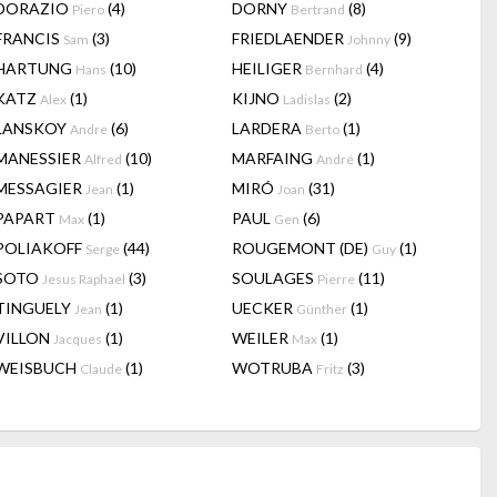
DORAZIO
(4)
DORNY
(8)
Piero
Bertrand
FRANCIS
(3)
FRIEDLAENDER
(9)
Sam
Johnny
HARTUNG
(10)
HEILIGER
(4)
Hans
Bernhard
KATZ
(1)
KIJNO
(2)
Alex
Ladislas
LANSKOY
(6)
LARDERA
(1)
Andre
Berto
MANESSIER
(10)
MARFAING
(1)
Alfred
André
MESSAGIER
(1)
MIRÓ
(31)
Jean
Joan
PAPART
(1)
PAUL
(6)
Max
Gen
POLIAKOFF
(44)
ROUGEMONT (DE)
(1)
Serge
Guy
SOTO
(3)
SOULAGES
(11)
Jesus Raphael
Pierre
TINGUELY
(1)
UECKER
(1)
Jean
Günther
VILLON
(1)
WEILER
(1)
Jacques
Max
WEISBUCH
(1)
WOTRUBA
(3)
Claude
Fritz