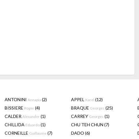
ANTONINI
(2)
APPEL
(12)
Annapia
Karel
BISSIERE
(4)
BRAQUE
(25)
Roger
Georges
CALDER
(1)
CARREY
(1)
Alexander
Georges
CHILLIDA
(1)
CHU TEH CHUN
(7)
Eduardo
CORNEILLE
(7)
DADO
(6)
Guillaume