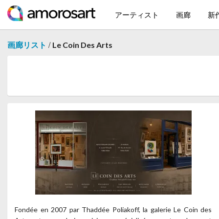
アーティスト
画廊
新
/
画廊リスト
Le Coin Des Arts
Fondée en 2007 par Thaddée Poliakoff, la galerie Le Coin des