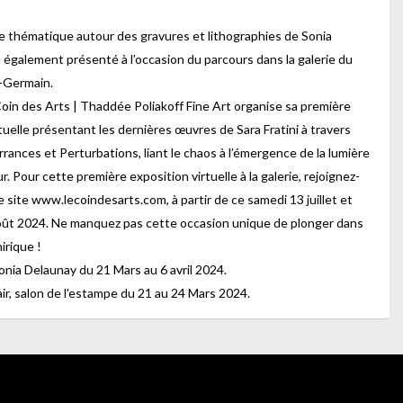
 thématique autour des gravures et lithographies de Sonia
 également présenté à l’occasion du parcours dans la galerie du
t-Germain.
Coin des Arts | Thaddée Poliakoff Fine Art organise sa première
tuelle présentant les dernières œuvres de Sara Fratini à travers
rrances et Perturbations, liant le chaos à l’émergence de la lumière
ur. Pour cette première exposition virtuelle à la galerie, rejoignez-
 site www.lecoindesarts.com, à partir de ce samedi 13 juillet et
oût 2024. Ne manquez pas cette occasion unique de plonger dans
irique !
onia Delaunay du 21 Mars au 6 avril 2024.
Fair, salon de l'estampe du 21 au 24 Mars 2024.