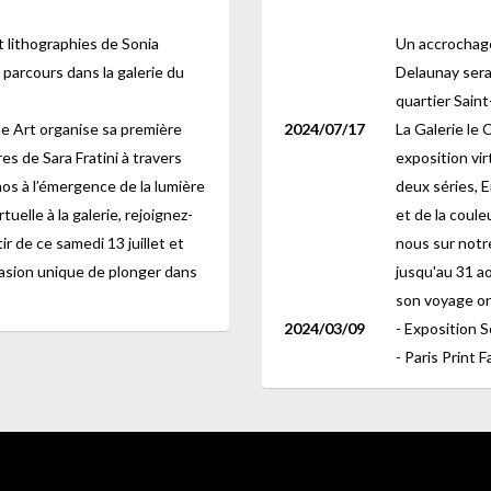
 lithographies de Sonia
Un accrochage
parcours dans la galerie du
Delaunay sera
quartier Sain
ne Art organise sa première
2024/07/17
La Galerie le 
es de Sara Fratini à travers
exposition vir
aos à l’émergence de la lumière
deux séries, E
uelle à la galerie, rejoignez-
et de la coule
r de ce samedi 13 juillet et
nous sur notre
asion unique de plonger dans
jusqu'au 31 a
son voyage on
2024/03/09
- Exposition S
- Paris Print 