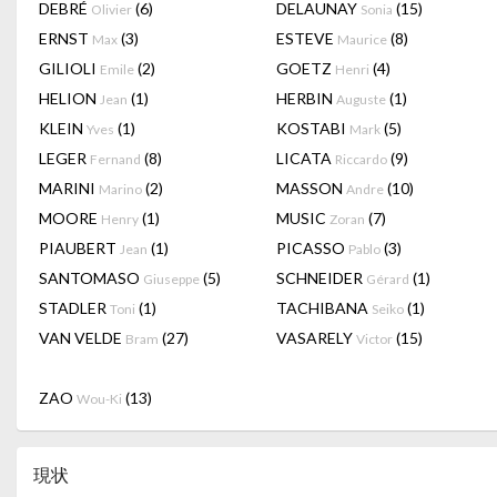
DEBRÉ
(6)
DELAUNAY
(15)
Olivier
Sonia
ERNST
(3)
ESTEVE
(8)
Max
Maurice
GILIOLI
(2)
GOETZ
(4)
Emile
Henri
HELION
(1)
HERBIN
(1)
Jean
Auguste
KLEIN
(1)
KOSTABI
(5)
Yves
Mark
LEGER
(8)
LICATA
(9)
Fernand
Riccardo
MARINI
(2)
MASSON
(10)
Marino
Andre
MOORE
(1)
MUSIC
(7)
Henry
Zoran
PIAUBERT
(1)
PICASSO
(3)
Jean
Pablo
SANTOMASO
(5)
SCHNEIDER
(1)
Giuseppe
Gérard
STADLER
(1)
TACHIBANA
(1)
Toni
Seiko
VAN VELDE
(27)
VASARELY
(15)
Bram
Victor
ZAO
(13)
Wou-Ki
現状