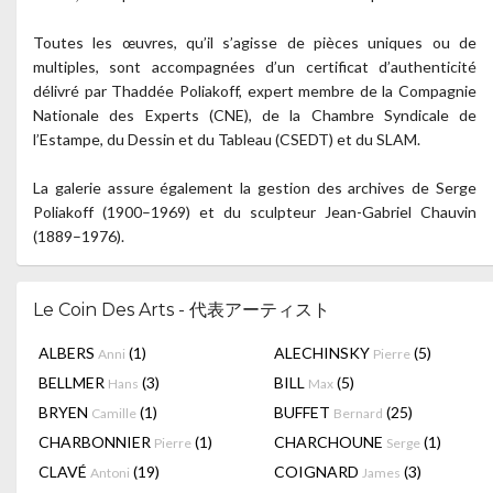
Toutes les œuvres, qu’il s’agisse de pièces uniques ou de
multiples, sont accompagnées d’un certificat d’authenticité
délivré par Thaddée Poliakoff, expert membre de la Compagnie
Nationale des Experts (CNE), de la Chambre Syndicale de
l’Estampe, du Dessin et du Tableau (CSEDT) et du SLAM.
La galerie assure également la gestion des archives de Serge
Poliakoff (1900–1969) et du sculpteur Jean-Gabriel Chauvin
(1889–1976).
Le Coin Des Arts - 代表アーティスト
ALBERS
(1)
ALECHINSKY
(5)
Anni
Pierre
BELLMER
(3)
BILL
(5)
Hans
Max
BRYEN
(1)
BUFFET
(25)
Camille
Bernard
CHARBONNIER
(1)
CHARCHOUNE
(1)
Pierre
Serge
CLAVÉ
(19)
COIGNARD
(3)
Antoni
James