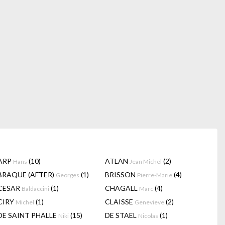
ARP
(10)
ATLAN
(2)
Hans
Jean Michel
BRAQUE (AFTER)
(1)
BRISSON
(4)
Georges
Pierre-Marie
CESAR
(1)
CHAGALL
(4)
Baldaccini
Marc
CIRY
(1)
CLAISSE
(2)
Michel
Genevieve
DE SAINT PHALLE
(15)
DE STAEL
(1)
Niki
Nicolas