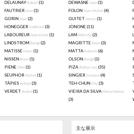
DELAUNAY
(1)
DEWASNE
(1)
Robert
Jean
FAUTRIER
(1)
FOLON
(4)
Jean
Jean-Michel
GORIN
(2)
GUITET
(1)
Jean
James
HONEGGER
(3)
JONONE
(11)
Gottfried
LABOUREUR
(1)
LAM
(2)
Jean-Emile
Wifredo
LINDSTROM
(2)
MAGRITTE
(3)
Bengt
Rene
MATISSE
(1)
MATTA
(6)
Henri
Roberto
NISSEN
(1)
OLSON
(1)
Brian
Bengt
PIENE
(1)
PIZA
(35)
Otto
Arthur Luiz
SEUPHOR
(1)
SINGIER
(4)
Michel
Gustave
TÀPIES
(3)
TEH-CHUN
(3)
Antoni
Chu
VERDET
(1)
VIEIRA DA SILVA
André
Maria Helena
(3)
主な展示