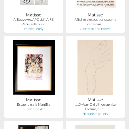
Matisse
Matisse
A. Rouveyre. APOLLINAIRE.
Affiches d'expositions pour le
Papiers découp…
centenair…
Patrice Jeudy
A Hare In The Forest
Matisse
Matisse
Espagnole a la Mantille
113-Year-Old Lithograph La
Gutan Fine Art
Lecture, nu d…
Hedonism.gallery