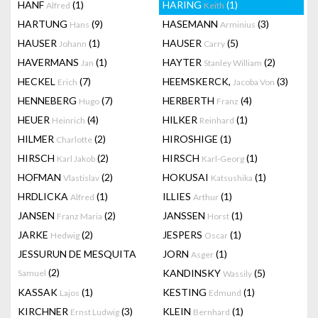
HANF
(1)
HARING
(1)
Alfred
Keith
HARTUNG
(9)
HASEMANN
(3)
Hans
Arminius
HAUSER
(1)
HAUSER
(5)
Johann
Carry
HAVERMANS
(1)
HAYTER
(2)
Jan
Stanley William
HECKEL
(7)
HEEMSKERCK,
(3)
Erich
Jacoba Von
HENNEBERG
(7)
HERBERTH
(4)
Hugo
Franz
HEUER
(4)
HILKER
(1)
Heinrich
Reinhard
HILMER
(2)
HIROSHIGE
(1)
Charlotte
HIRSCH
(2)
HIRSCH
(1)
Karl Jakob
Karl-Georg
HOFMAN
(2)
HOKUSAI
(1)
Vlastislav
Katsushika
HRDLICKA
(1)
ILLIES
(1)
Alfred
Arthur
JANSEN
(2)
JANSSEN
(1)
Franz Maria
Horst
JARKE
(2)
JESPERS
(1)
Hedwig
Oscar
JESSURUN DE MESQUITA
JORN
(1)
Asger
(2)
KANDINSKY
(5)
Samuel
Wassily
KASSAK
(1)
KESTING
(1)
Lajos
Edmund
KIRCHNER
(3)
KLEIN
(1)
Ernst Ludwig
Bernhard