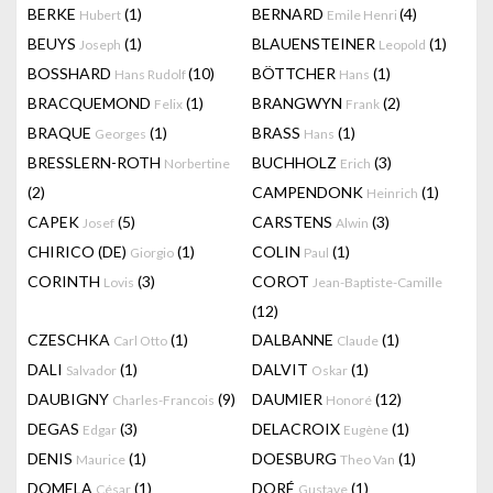
BERKE
(1)
BERNARD
(4)
Hubert
Emile Henri
BEUYS
(1)
BLAUENSTEINER
(1)
Joseph
Leopold
BOSSHARD
(10)
BÖTTCHER
(1)
Hans Rudolf
Hans
BRACQUEMOND
(1)
BRANGWYN
(2)
Felix
Frank
BRAQUE
(1)
BRASS
(1)
Georges
Hans
BRESSLERN-ROTH
BUCHHOLZ
(3)
Norbertine
Erich
(2)
CAMPENDONK
(1)
Heinrich
CAPEK
(5)
CARSTENS
(3)
Josef
Alwin
CHIRICO (DE)
(1)
COLIN
(1)
Giorgio
Paul
CORINTH
(3)
COROT
Lovis
Jean-Baptiste-Camille
(12)
CZESCHKA
(1)
DALBANNE
(1)
Carl Otto
Claude
DALI
(1)
DALVIT
(1)
Salvador
Oskar
DAUBIGNY
(9)
DAUMIER
(12)
Charles-Francois
Honoré
DEGAS
(3)
DELACROIX
(1)
Edgar
Eugène
DENIS
(1)
DOESBURG
(1)
Maurice
Theo Van
DOMELA
(1)
DORÉ
(1)
César
Gustave