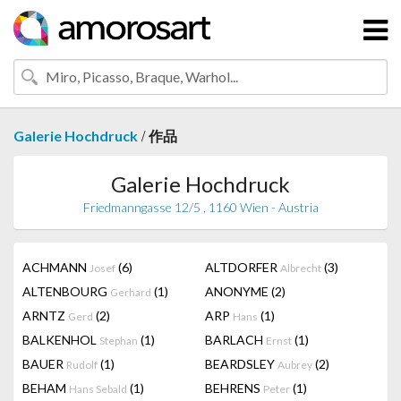
/
Galerie Hochdruck
作品
Galerie Hochdruck
Friedmanngasse 12/5 , 1160 Wien - Austria
ACHMANN
(6)
ALTDORFER
(3)
Josef
Albrecht
ALTENBOURG
(1)
ANONYME
(2)
Gerhard
ARNTZ
(2)
ARP
(1)
Gerd
Hans
BALKENHOL
(1)
BARLACH
(1)
Stephan
Ernst
BAUER
(1)
BEARDSLEY
(2)
Rudolf
Aubrey
BEHAM
(1)
BEHRENS
(1)
Hans Sebald
Peter