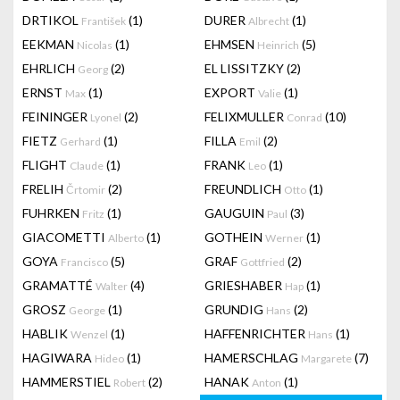
DRTIKOL
(1)
DURER
(1)
František
Albrecht
EEKMAN
(1)
EHMSEN
(5)
Nicolas
Heinrich
EHRLICH
(2)
EL LISSITZKY
(2)
Georg
ERNST
(1)
EXPORT
(1)
Max
Valie
FEININGER
(2)
FELIXMULLER
(10)
Lyonel
Conrad
FIETZ
(1)
FILLA
(2)
Gerhard
Emil
FLIGHT
(1)
FRANK
(1)
Claude
Leo
FRELIH
(2)
FREUNDLICH
(1)
Črtomir
Otto
FUHRKEN
(1)
GAUGUIN
(3)
Fritz
Paul
GIACOMETTI
(1)
GOTHEIN
(1)
Alberto
Werner
GOYA
(5)
GRAF
(2)
Francisco
Gottfried
GRAMATTÉ
(4)
GRIESHABER
(1)
Walter
Hap
GROSZ
(1)
GRUNDIG
(2)
George
Hans
HABLIK
(1)
HAFFENRICHTER
(1)
Wenzel
Hans
HAGIWARA
(1)
HAMERSCHLAG
(7)
Hideo
Margarete
HAMMERSTIEL
(2)
HANAK
(1)
Robert
Anton