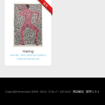
販売
Haring
Into 84…Tony Shafrazi Gallery
Galerie Hochdruck
Copyright Amorosart 2008 - 2026 - CNIL n° : 1301442 -
用語解説
-
質問リスト