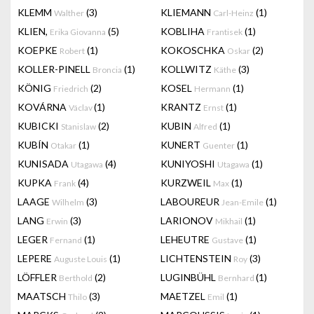
KLEMM
(3)
KLIEMANN
(1)
Walther
Carl-Heinz
KLIEN,
(5)
KOBLIHA
(1)
Erika Giovanna
Frantisek
KOEPKE
(1)
KOKOSCHKA
(2)
Robert
Oskar
KOLLER-PINELL
(1)
KOLLWITZ
(3)
Broncia
Käthe
KÖNIG
(2)
KOSEL
(1)
Friedrich
Hermann
KOVÁRNA
(1)
KRANTZ
(1)
Václav
Ernst
KUBICKI
(2)
KUBIN
(1)
Stanislaw
Alfred
KUBÍN
(1)
KUNERT
(1)
Otakar
Guenter
KUNISADA
(4)
KUNIYOSHI
(1)
Utagawa
Utagawa
KUPKA
(4)
KURZWEIL
(1)
Frank
Max
LAAGE
(3)
LABOUREUR
(1)
Wilhelm
Jean-Emile
LANG
(3)
LARIONOV
(1)
Erwin
Mikhail
LEGER
(1)
LEHEUTRE
(1)
Fernand
Gustave
LEPERE
(1)
LICHTENSTEIN
(3)
Auguste Louis
Roy
LÖFFLER
(2)
LUGINBÜHL
(1)
Berthold
Bernhard
MAATSCH
(3)
MAETZEL
(1)
Thilo
Emil