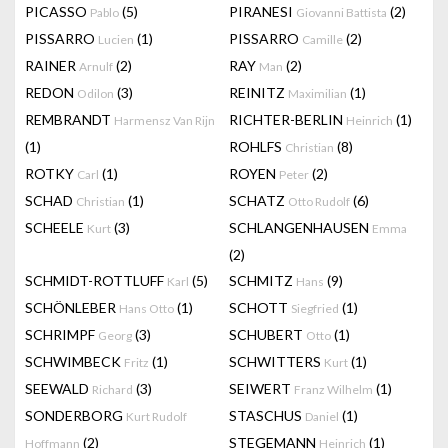
PICASSO
(5)
PIRANESI
(2)
Pablo
Giovanni Battista
PISSARRO
(1)
PISSARRO
(2)
Lucien
Camille
RAINER
(2)
RAY
(2)
Arnulf
Man
REDON
(3)
REINITZ
(1)
Odilon
Maximilian
REMBRANDT
RICHTER-BERLIN
(1)
Harmensz Van Rijn
Heinrich
(1)
ROHLFS
(8)
Christian
ROTKY
(1)
ROYEN
(2)
Carl
Peter
SCHAD
(1)
SCHATZ
(6)
Christian
Otto Rudolf
SCHEELE
(3)
SCHLANGENHAUSEN
Kurt
Emma
(2)
SCHMIDT-ROTTLUFF
(5)
SCHMITZ
(9)
Karl
Hans
SCHÖNLEBER
(1)
SCHOTT
(1)
Hans Otto
Siegfried
SCHRIMPF
(3)
SCHUBERT
(1)
Georg
Otto
SCHWIMBECK
(1)
SCHWITTERS
(1)
Fritz
Kurt
SEEWALD
(3)
SEIWERT
(1)
Richard
Franz Wilhelm
SONDERBORG
STASCHUS
(1)
Kurt Rudolf
Daniel
(2)
STEGEMANN
(1)
Hoffmann
Heinrich