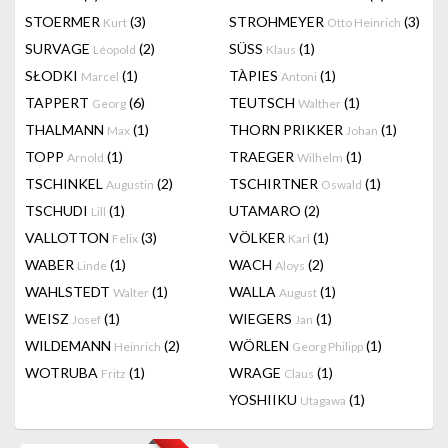
STOERMER
(3)
STROHMEYER
(3)
Kurt
Otto Heinrich
SURVAGE
(2)
SÜSS
(1)
Léopold
Klaus
SŁODKI
(1)
TÀPIES
(1)
Marcel
Antoni
TAPPERT
(6)
TEUTSCH
(1)
Georg
Walther
THALMANN
(1)
THORN PRIKKER
(1)
Max
Johan
TOPP
(1)
TRAEGER
(1)
Arnold
Wilhelm
TSCHINKEL
(2)
TSCHIRTNER
(1)
Augustin
Oswald
TSCHUDI
(1)
UTAMARO
(2)
Lill
VALLOTTON
(3)
VÖLKER
(1)
Felix
Karl
WABER
(1)
WACH
(2)
Linde
Aloys
WAHLSTEDT
(1)
WALLA
(1)
Walter
August
WEISZ
(1)
WIEGERS
(1)
Josef
Jan
WILDEMANN
(2)
WÖRLEN
(1)
Heinrich
Georg Philipp
WOTRUBA
(1)
WRAGE
(1)
Fritz
Claus
YOSHIIKU
(1)
Utagawa