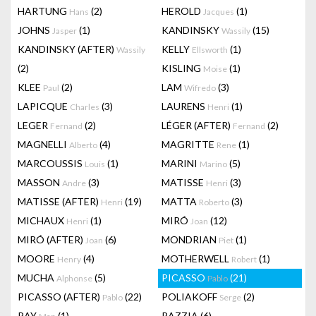
HARTUNG
(2)
HEROLD
(1)
Hans
Jacques
JOHNS
(1)
KANDINSKY
(15)
Jasper
Wassily
KANDINSKY (AFTER)
KELLY
(1)
Wassily
Ellsworth
(2)
KISLING
(1)
Moise
KLEE
(2)
LAM
(3)
Paul
Wifredo
LAPICQUE
(3)
LAURENS
(1)
Charles
Henri
LEGER
(2)
LÉGER (AFTER)
(2)
Fernand
Fernand
MAGNELLI
(4)
MAGRITTE
(1)
Alberto
Rene
MARCOUSSIS
(1)
MARINI
(5)
Louis
Marino
MASSON
(3)
MATISSE
(3)
Andre
Henri
MATISSE (AFTER)
(19)
MATTA
(3)
Henri
Roberto
MICHAUX
(1)
MIRÓ
(12)
Henri
Joan
MIRÓ (AFTER)
(6)
MONDRIAN
(1)
Joan
Piet
MOORE
(4)
MOTHERWELL
(1)
Henry
Robert
MUCHA
(5)
PICASSO
(21)
Alphonse
Pablo
PICASSO (AFTER)
(22)
POLIAKOFF
(2)
Pablo
Serge
RAY
(1)
RAZZIA
(6)