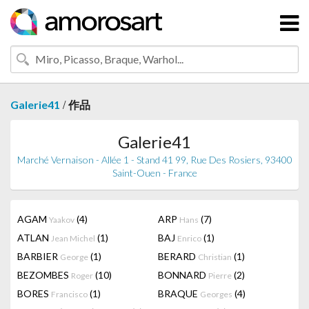
/
Galerie41
作品
Galerie41
Marché Vernaison - Allée 1 - Stand 41 99, Rue Des Rosiers, 93400
Saint-Ouen - France
AGAM
(4)
ARP
(7)
Yaakov
Hans
ATLAN
(1)
BAJ
(1)
Jean Michel
Enrico
BARBIER
(1)
BERARD
(1)
George
Christian
BEZOMBES
(10)
BONNARD
(2)
Roger
Pierre
BORES
(1)
BRAQUE
(4)
Francisco
Georges