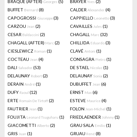
BRAQUE (AFTER)
(5)
BRAYER
(2)
Georges
Yves
BUFFET
(8)
CALDER
(4)
Bernard
Alexander
CAPOGROSSI
(3)
CAPPIELLO
(3)
Giuseppe
Leonetto
CARZOU
(2)
CAVAILLES
(1)
Jean
Jules
CESAR
(2)
CHAGALL
(32)
Baldaccini
Marc
CHAGALL (AFTER)
(2)
CHILLIDA
(3)
Marc
Eduardo
CIESLEWICZ
(1)
CLAVÉ
(1)
Roman
Antoni
COCTEAU
(4)
CONSAGRA
(1)
Jean
Pietro
DALI
(53)
DE STAEL
(1)
Salvador
Nicolas
DELAUNAY
(2)
DELAUNAY
(2)
Robert
Sonia
DERAIN
(1)
DUBUFFET
(6)
André
Jean
DUFY
(12)
ERNST
(6)
Raoul
Max
ERTE
(2)
ESTEVE
(4)
Romain De Tirtoff
Maurice
FAUTRIER
(1)
FOLON
(1)
Jean
Jean-Michel
FOUJITA
(1)
FRIEDLAENDER
(1)
Leonard Tsuguharu
Johnny
GIACOMETTI
(2)
GRAU SALA
(1)
Alberto
Emilio
GRIS
(1)
GRUAU
(8)
Juan
René