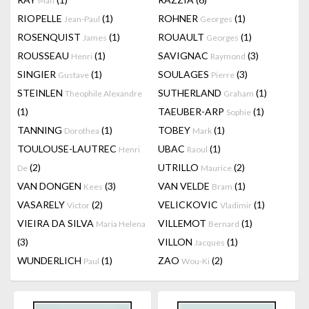
Man
RIOPELLE
(1)
ROHNER
(1)
Jean-Paul
Georges
ROSENQUIST
(1)
ROUAULT
(1)
James
Georges
ROUSSEAU
(1)
SAVIGNAC
(3)
Henri
Raymond
SINGIER
(1)
SOULAGES
(3)
Gustave
Pierre
STEINLEN
SUTHERLAND
(1)
Theophile Alexandre
Graham
(1)
TAEUBER-ARP
(1)
Sophie
TANNING
(1)
TOBEY
(1)
Dorothea
Mark
TOULOUSE-LAUTREC
UBAC
(1)
Henri
Raoul
(2)
UTRILLO
(2)
De
Maurice
VAN DONGEN
(3)
VAN VELDE
(1)
Kees
Bram
VASARELY
(2)
VELICKOVIC
(1)
Victor
Vladimir
VIEIRA DA SILVA
VILLEMOT
(1)
Maria Helena
Bernard
(3)
VILLON
(1)
Jacques
WUNDERLICH
(1)
ZAO
(2)
Paul
Wou-Ki