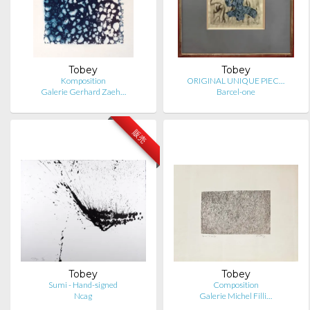
Tobey
Tobey
Komposition
ORIGINAL UNIQUE PIEC…
Galerie Gerhard Zaeh…
Barcel-one
販売
Tobey
Tobey
Sumi - Hand-signed
Composition
Ncag
Galerie Michel Filli…