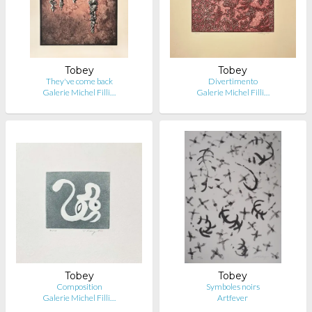
Tobey
Tobey
They've come back
Divertimento
Galerie Michel Filli…
Galerie Michel Filli…
Tobey
Tobey
Composition
Symboles noirs
Galerie Michel Filli…
Artfever