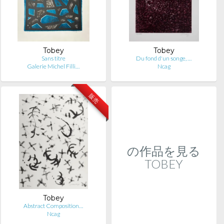
Tobey
Tobey
Sans titre
Du fond d'un songe, …
Galerie Michel Filli…
Ncag
販売
の作品を見る
TOBEY
Tobey
Abstract Composition…
Ncag