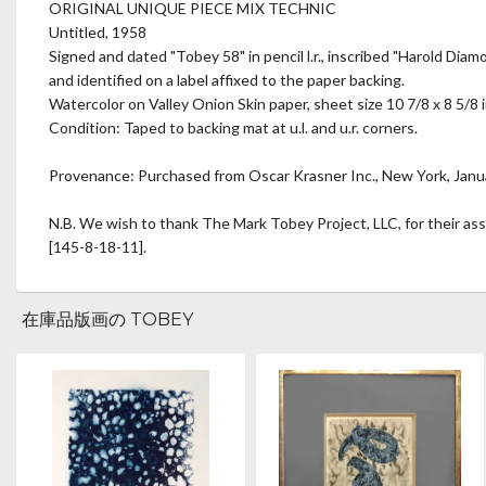
ORIGINAL UNIQUE PIECE MIX TECHNIC
Untitled, 1958
Signed and dated "Tobey 58" in pencil l.r., inscribed "Harold Diam
and identified on a label affixed to the paper backing.
Watercolor on Valley Onion Skin paper, sheet size 10 7/8 x 8 5/8 in
Condition: Taped to backing mat at u.l. and u.r. corners.
Provenance: Purchased from Oscar Krasner Inc., New York, Janua
N.B. We wish to thank The Mark Tobey Project, LLC, for their ass
[145-8-18-11].
在庫品版画の TOBEY