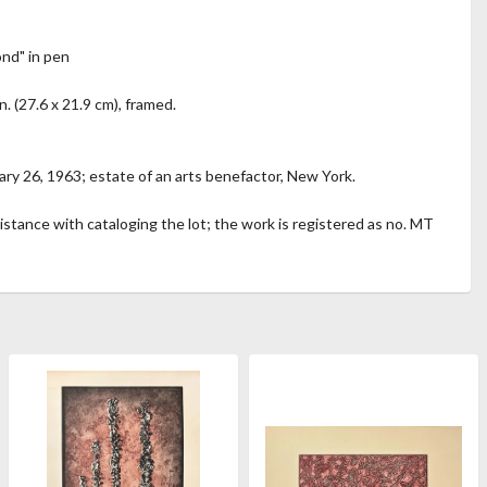
ond" in pen
. (27.6 x 21.9 cm), framed.
ry 26, 1963; estate of an arts benefactor, New York.
istance with cataloging the lot; the work is registered as no. MT