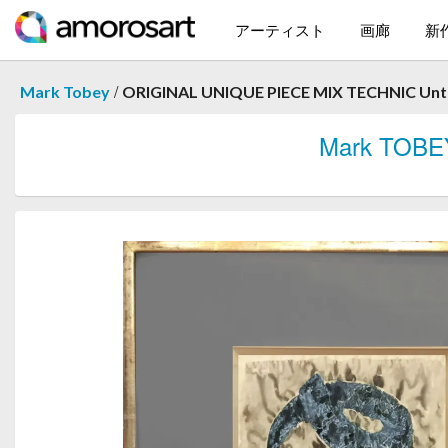
アーティスト
画廊
新
/
Mark Tobey
ORIGINAL UNIQUE PIECE MIX TECHNIC Unti
Mark TOBE