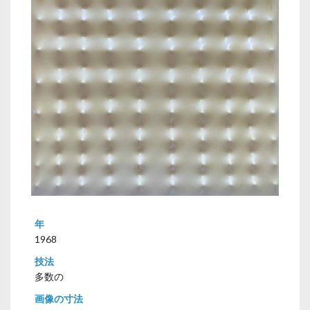
年
1968
技法
多数の
画像の寸法