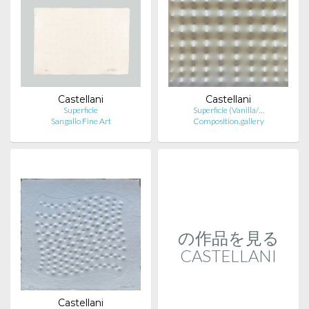
Castellani
Castellani
Superficie
Superficie (Vanilla/…
Sangallo Fine Art
Composition.gallery
の作品を見る
CASTELLANI
Castellani