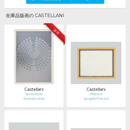
在庫品版画の CASTELLANI
販売
Castellani
Castellani
Senza titolo
Rilievo II
Siniscalco Arte
Sangallo Fine Art