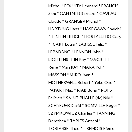
Michel * FOUJITA Leonard * FRANCIS
Sam * GANTNER Bernard * GAVEAU
Claude * GRANGER Michel *
HARTUNG Hans * HASEGAWA Shoichi
* TINTIN HERGE * HOSTALLERO Gary
* ICART Louis * LABISSE Felix *
LEBADANG * LENNON John *
LICHTENSTEIN Roy * MAGRITTE
Rene * Man RAY * MARA Pol *
MASSON * MIRO Joan *
MOTHERWELL Robert * Yoko Ono *
PAPART Max * RIAB Boris * ROPS
Felicien * SAINT PHALLE (de) Niki *
SCHNEUER David * SOMVILLE Roger *
SZYMKOWICZ Charles * TANNING
Dorothea * TAPIES Antoni *
TOBIASSE Theo * TREMOIS Pierre-