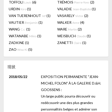
TOFFOLI
(6)
TRÉMOIS
(2)
Louis
Pierre-Yves
URDIN
(1)
VALADIE
(1)
Kiro
Jean-Baptiste
VAN TUERENHOUT
(1)
VASARELY
(2)
Jef
Victor
VAUTIER
(1)
WALKER
(4)
Benjamin
Anne
WANG
(1)
WARE
(2)
C.c.
Martin
WATANABE
(1)
WEISBUCH
(1)
Mikio
Claude
ZADKINE
(1)
ZANETTI
(1)
Claire
ZAO
(5)
Wou-Ki
現状
2018/05/22
EXPOSITION PERMANENTE "JEAN-
MICHEL FOLON" À LA GALERIE D.&H.
GOOSSENS :
Un large public pourra découvrir ou
redécouvrir une des plus grandes
personnalités belges et admirer son