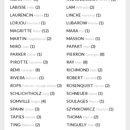
LABISSE
(2)
LAM
(2)
Felix
Wifredo
LAURENCIN
(1)
LINCKE
(1)
Marie
Hartmut
LORJOU
(1)
LUBAROW
(1)
Bernard
Renée
MAGRITTE
(12)
MARA
(1)
Rene
Pol
MARTIN
(2)
MASSON
(1)
Magdeleine
Andre
MIRÓ
(1)
PAPART
(3)
Joan
Max
PARKER
(1)
PIERRON
(8)
Karen
Georges
PIROTTE
(3)
RAY
(8)
Suzanne
Man
RÉMI
(8)
RICHMOND
(2)
Georges
Sally
RIVERA
(1)
ROBERT
(1)
Antonio
Laurent
ROPS
(3)
ROSENQUIST
(2)
Felicien Joseph Victor
James
SCHLICHTHOLZ
(3)
SCHNEUER
(1)
Jorg
David
SOMVILLE
(4)
SOULAGES
(1)
Roger
Pierre
SPAHN
(3)
SZYMKOWICZ
(1)
Victor
Charles
TÀPIES
(3)
THOMA
(2)
Antoni
Pierre
TING
(2)
TINGUELY
(1)
Walasse
Jean