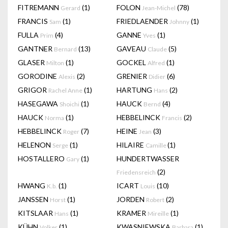
FITREMANN
(1)
FOLON
(78)
Gerard
Jean-Michel
FRANCIS
(1)
FRIEDLAENDER
(1)
Sam
Johnny
FULLA
(4)
GANNE
(1)
Prim
Yves
GANTNER
(13)
GAVEAU
(5)
Bernard
Claude
GLASER
(1)
GOCKEL
(1)
Milton
Alfred
GORODINE
(2)
GRENIER
(6)
Alexis
Didier
GRIGOR
(1)
HARTUNG
(2)
Rachel Anne
Hans
HASEGAWA
(1)
HAUCK
(4)
Shoichi
Bernd
HAUCK
(1)
HEBBELINCK
(2)
Norma
Francis
HEBBELINCK
(7)
HEINE
(3)
Roger
Jean
HELENON
(1)
HILAIRE
(1)
Serge
Camille
HOSTALLERO
(1)
HUNDERTWASSER
Gary
(2)
Friedensreich
HWANG
(1)
ICART
(10)
K.b.
Louis
JANSSEN
(1)
JORDEN
(2)
Horst
Robert
KITSLAAR
(1)
KRAMER
(1)
Hans
Mireille
KÜHN
(1)
KWASNIEWSKA
(1)
Volker
Barbara