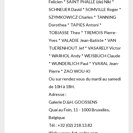
Felicien * SAINT PHALLE (de) Niki *
SCHNEUER David * SOMVILLE Roger *
SZYMKOWICZ Charles * TANNING
Dorothea * TAPIES Antoni *
TOBIASSE Theo * TREMOIS Pierre-
Yves * VALADIE Jean-Batiste * VAN
TUERENHOUT Jef * VASARELY Victor
* WARHOL Andy * WEISBUCH Claude
* WUNDERLICH Paul * YVARAL Jean-
Pierre * ZAO WOU-KI
Ou sur rendez vous du mardi au samedi
de 10H à 18H.
Adresse :
Galerie D.&H. GOOSSENS
Quai au Foin, 11 - 1000 Bruxelles,
Belgique
Tél : +32 (02) 218.13.82
Web : www.Art-cadre.com