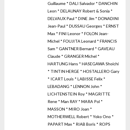
Guillaume * DALI Salvador * DANCHIN
Leon * DELAUNAY Robert & Sonia *
DELVAUX Paul * DINE Jim * DONADINI
Jean-Paul * DUSSAU Georges * ERNST
Max * FINI Leonor * FOLON Jean-
Michel * FOUJITA Leonard * FRANCIS
Sam * GANTNER Bernard * GAVEAU
Claude * GRANGER Michel *
HARTUNG Hans * HASEGAWA Shoichi
* TINTIN HERGE * HOSTALLERO Gary
* ICART Louis * LABISSE Felix *
LEBADANG * LENNON John *
LICHTENSTEIN Roy * MAGRITTE
Rene * Man RAY * MARA Pol *
MASSON * MIRO Joan *
MOTHERWELL Robert * Yoko Ono *
PAPART Max * RIAB Boris * ROPS