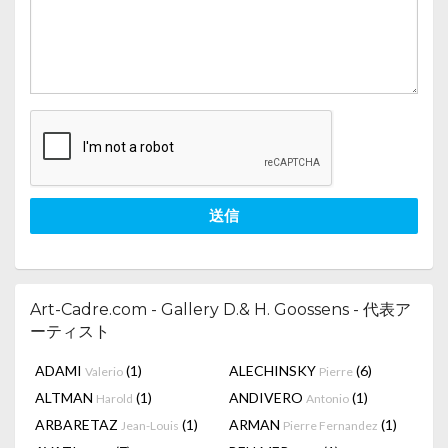
送信
Art-Cadre.com - Gallery D.& H. Goossens - 代表ア
ーティスト
ADAMI
(1)
ALECHINSKY
(6)
Valerio
Pierre
ALTMAN
(1)
ANDIVERO
(1)
Harold
Antonio
ARBARETAZ
(1)
ARMAN
(1)
Jean-Louis
Pierre Fernandez