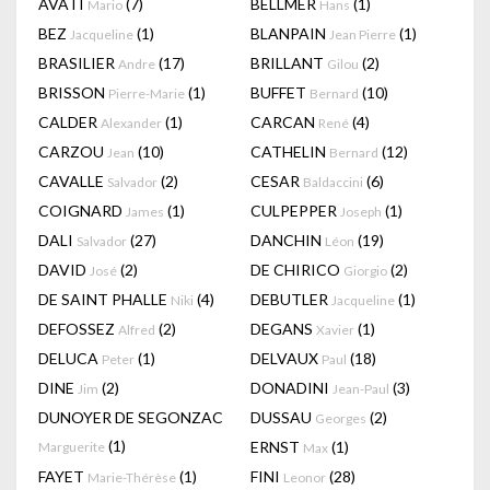
AVATI
(7)
BELLMER
(1)
Mario
Hans
BEZ
(1)
BLANPAIN
(1)
Jacqueline
Jean Pierre
BRASILIER
(17)
BRILLANT
(2)
Andre
Gilou
BRISSON
(1)
BUFFET
(10)
Pierre-Marie
Bernard
CALDER
(1)
CARCAN
(4)
Alexander
René
CARZOU
(10)
CATHELIN
(12)
Jean
Bernard
CAVALLE
(2)
CESAR
(6)
Salvador
Baldaccini
COIGNARD
(1)
CULPEPPER
(1)
James
Joseph
DALI
(27)
DANCHIN
(19)
Salvador
Léon
DAVID
(2)
DE CHIRICO
(2)
José
Giorgio
DE SAINT PHALLE
(4)
DEBUTLER
(1)
Niki
Jacqueline
DEFOSSEZ
(2)
DEGANS
(1)
Alfred
Xavier
DELUCA
(1)
DELVAUX
(18)
Peter
Paul
DINE
(2)
DONADINI
(3)
Jim
Jean-Paul
DUNOYER DE SEGONZAC
DUSSAU
(2)
Georges
(1)
ERNST
(1)
Marguerite
Max
FAYET
(1)
FINI
(28)
Marie-Thérèse
Leonor